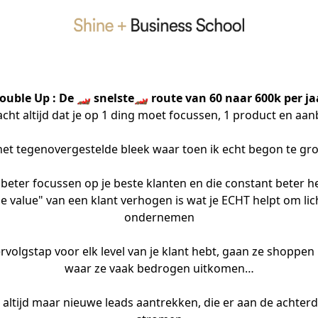
ouble Up : De 🏎️
snelste
🏎️ route van 60 naar 600k per ja
acht altijd dat je op 1 ding moet focussen, 1 product en aanb
et tegenovergestelde bleek waar toen ik echt begon te gro
e beter focussen op je beste klanten en die constant beter hel
me value" van een klant verhogen is wat je ECHT helpt om lich
ondernemen

vervolgstap voor elk level van je klant hebt, gaan ze shoppen b
waar ze vaak bedrogen uitkomen…

n altijd maar nieuwe leads aantrekken, die er aan de achterd