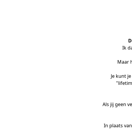
D
Ik d
Maar h
Je kunt j
"lifeti
Als jij geen 
In plaats va