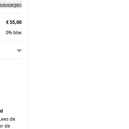
Toevoegen
€ 55,00
0% btw
nd
 Lees de
or de