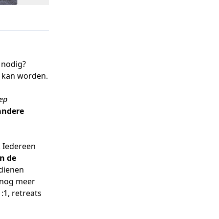
n nodig?
t
kan worden.
oep
andere
. Iedereen
n de
rdienen
t nog meer
:1, retreats