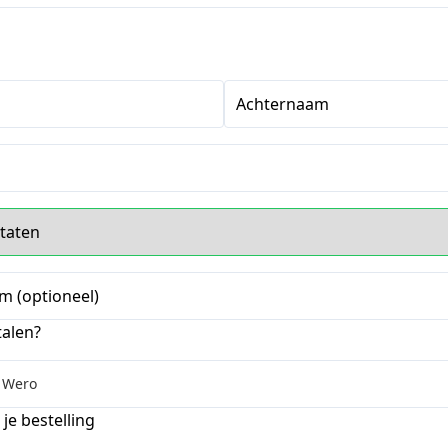
Achternaam
s
m (optioneel)
talen?
 Wero
je bestelling