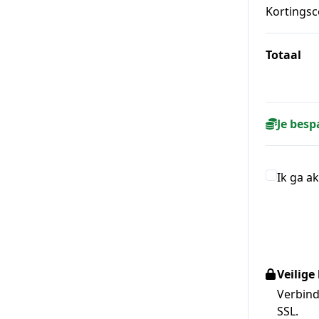
Kortings
Totaal
Je besp
Ik ga a
Veilige
Verbind
SSL.