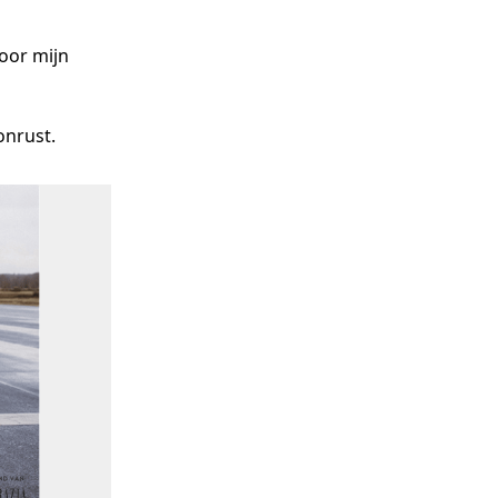
or mijn 
onrust.