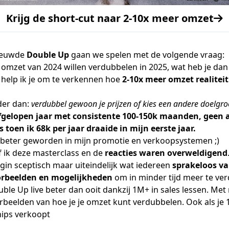
Krijg de short-cut naar 2-10x meer omzet
nieuwde
Double Up
gaan we spelen met de volgende vraag:
je omzet van 2024 willen verdubbelen in 2025, wat heb je da
 help ik je om te verkennen hoe
2-10x meer omzet realitei
der dan:
verdubbel gewoon je prijzen of kies een andere doelgr
afgelopen jaar met consistente 100-150k maanden, geen 
 toen ik 68k per jaar draaide in mijn eerste jaar.
n beter geworden in mijn promotie en verkoopsystemen ;)
f ik deze masterclass en de
reacties waren overweldigend
gin sceptisch maar uiteindelijk wat iedereen
sprakeloos va
orbeelden en mogelijkheden
om in minder tijd meer te ve
ouble Up live beter dan ooit dankzij 1M+ in sales lessen. Me
beelden van hoe je je omzet kunt verdubbelen. Ook als je 1
ips verkoopt