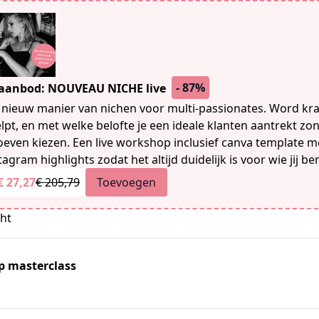
- 87%
 aanbod: NOUVEAU NICHE live
nieuw manier van nichen voor multi-passionates. Word kr
elpt, en met welke belofte je een ideale klanten aantrekt zo
hoeven kiezen. Een live workshop inclusief canva template m
tagram highlights zodat het altijd duidelijk is voor wie jij be
€ 27,27
€ 205,79
Toevoegen
cht
p masterclass