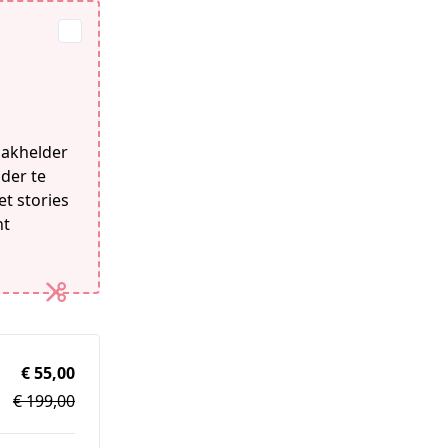
aakhelder
nder te
et stories
nt
€ 55,00
€ 199,00