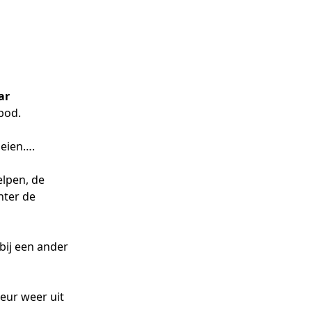
ar
od. 

eien….

pen, de  
ter de 
ij een ander 

eur weer uit 