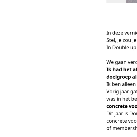
In deze ver
Stel, je zou 
In Double up
We gaan ver
Ik had het 
doelgroep als
Ik ben allee
Vorig jaar ga
was in het be
concrete vo
Dit jaar is D
concrete voor
of membersh