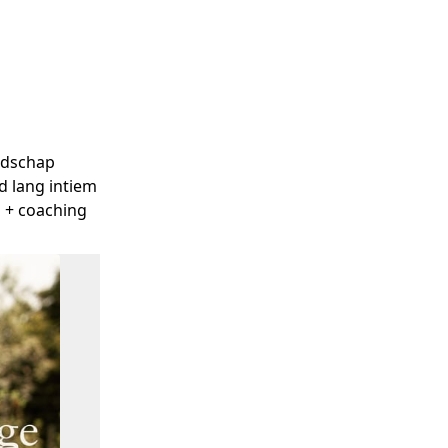
odschap 
 lang intiem 
n + coaching