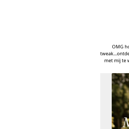
OMG hoe
tweak...ontd
met mij te 