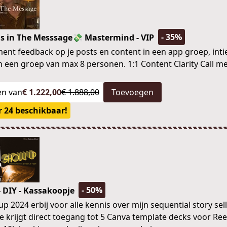
- 35%
s in The Messsage💸 Mastermind - VIP
ent feedback op je posts en content in een app groep, int
n een groep van max 8 personen. 1:1 Content Clarity Call me
en van
€ 1.222,00
€ 1.888,00
Toevoegen
 24 beschikbaar!
- 50%
 DIY - Kassakoopje
p 2024 erbij voor alle kennis over mijn sequential story sel
e krijgt direct toegang tot 5 Canva template decks voor Ree