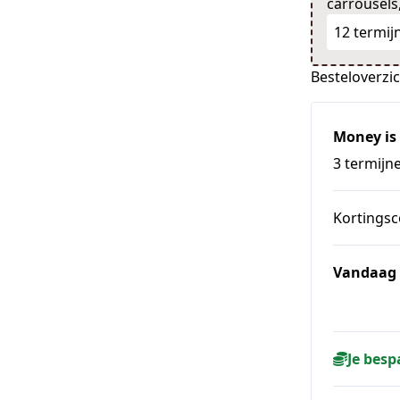
carrousels
12 termij
Besteloverzi
Money is
3 termijne
Kortings
Vandaag 
Je besp