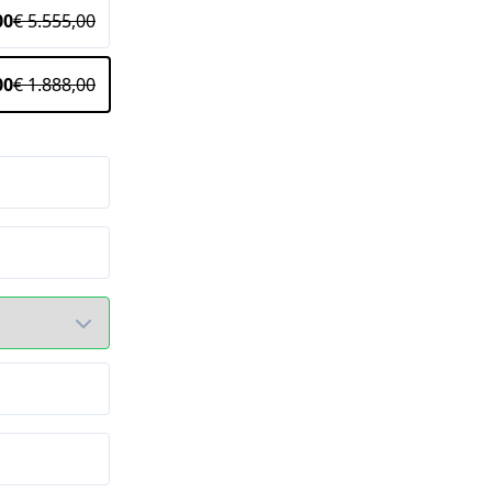
00
€ 5.555,00
00
€ 1.888,00