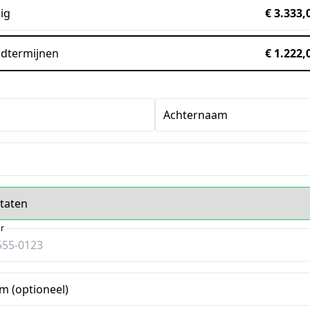
ig
€ 3.333,
dtermijnen
€ 1.222,
Achternaam
s
r
m (optioneel)