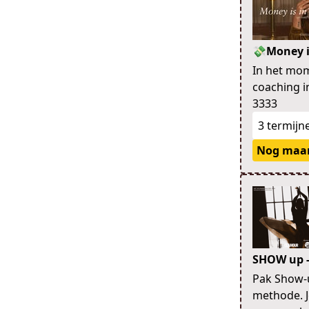
💸Money i
In het mom
coaching i
3333
3 termijn
Nog maar
SHOW up -
Pak Show-u
methode. J