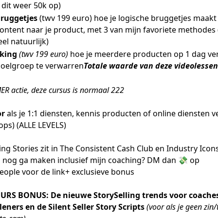
t dit weer 50k op)
Bruggetjes
(twv 199 euro) hoe je logische bruggetjes maakt
content naar je product, met 3 van mijn favoriete methodes
eel natuurlijk)
cking
(twv 199 euro)
hoe je meerdere producten op 1 dag ve
doelgroep te verwarren
Totale waarde van deze videolessen
ER actie, deze cursus is normaal 222
or
als je 1:1 diensten, kennis producten of online diensten 
ps) (ALLE LEVELS)
lling Stories zit in The Consistent Cash Club en Industry Icons
n nog ga maken inclusief mijn coaching? DM dan 💸 op
ople voor de link+ exclusieve bonus
URS BONUS: De nieuwe StorySelling trends voor coaches
leners en de Silent Seller Story Scripts
(voor als je geen zin/