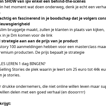
een SHOW van ipv enkel een behind-the-scènes
n in het moment wat doen onderweg, denk je echt een verhaal
n
achtig en fascinerend in je boodschap dat je volgers con
ieuwsgierigheid
 slim bruggetje maakt, zullen je klanten in plaats van kijken,
k in je Dm komen voor de link
d strategie aan aan de prijs van je product
 story 100 aanmeldingen hebben voor een masterclass maar
remium producten. De prijs bepaalt je strategie
LLES LEREN 1 dag BINGEN?
 Selling Stories de plek waarin je leert om 25 euro tot 44k 
n je stories.
r drukke ondernemers, die niet online willen leven maar su
illen delen met een goed verhaal (en dooorrrr)
krijgt: