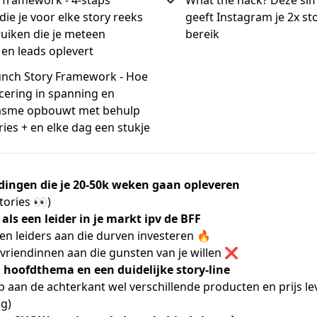
ie je voor elke story reeks
geeft Instagram je 2x st
uiken die je meteen
bereik
 en leads oplevert
unch Story Framework - Hoe
ncering in spanning en
asme opbouwt met behulp
ries + en elke dag een stukje
5 dingen die je 20-50k weken gaan opleveren
stories 👀)
als een leider in je markt ipv de BFF
en leiders aan die durven investeren 🔥
 vriendinnen aan die gunsten van je willen ❌
1 hoofdthema en een duidelijke story-line
 aan de achterkant wel verschillende producten en prijs lev
ng)