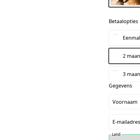
Betaalopties
Eenmal
2 maan
3 maan
Gegevens
Voornaam
E-mailadre
Land