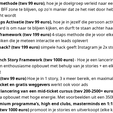
 methode
(twv 99 euro)
, hoe je je doelgroep verleid naar 
 BFF zone te blijven, op zo'n manier dat ze het niet door he
cht wordt
ps Activatie (twv 99 euro),
hoe je in jezelf die persoon acti
d is om naar te blijven kijken, en durft te staan achter ha
 framework (twv 199 euro)
4-staps methode die je voor elk
ken die je meteen interactie en leads oplevert
hack?
(twv 199 euro)
simpele hack geeft Instagram je 2x st
nch Story Framework (twv 1000 euro)
- Hoe je een lanceri
n enthousiasme opbouwt met behulp van je stories + en el
t
(twv 99 euro)
Hoe je in 1 story, 3 x meer bereik, en maximale
icket en gratis weggevers
werkt ook voor ads
 lancering van een mid-ticket cursus (twv 200-2500+ euro
opbouwt met hoge energie. Met voorbeelden uit een 350k
emium programma’s, high end clubs, masterminds en 1:1
 twv 1000 euro)
promoot in je stories en uitverkoopt (elke ke