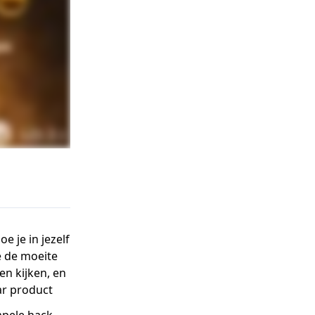
e je in jezelf
e de moeite
en kijken, en
ar product
mpele hack