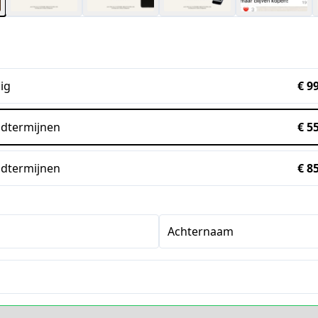
ig
€ 9
dtermijnen
€ 5
dtermijnen
€ 8
Achternaam
s