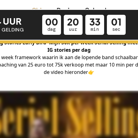
ng Stories Early Bird- Mijn 50k per week Serial Selling me
IG stories per dag
r week framework waarin ik aan de lopende band schaalbar
oaching van 25 euro tot 75k verkoop met maar 10 min per da
de video hieronder👉