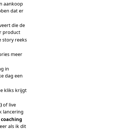
een aankoop
bben dat er
veert die de
ar product
e story reeks
ories meer
ng in
ke dag een
 kliks krijgt
)
of live
 lancering
 coaching
er als ik dit