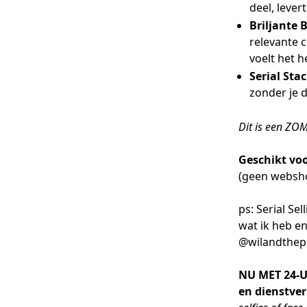
deel, lever
Briljante 
relevante 
voelt het h
Serial Sta
zonder je 
Dit is een ZOM
Geschikt vo
(geen websho
ps: Serial Se
wat ik heb e
@wilandthepe
NU MET 24-U
en dienstver