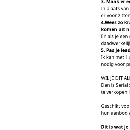
3. Maak er 
In plaats va
er voor zitte
4.Wees zo kr
komen uit n
En als je een
daadwerkelij
5. Pas je lea
Ik kan met 1
nodig voor p
WIL JE DIT A
Dan is Serial
te verkopen i
Geschikt voo
hun aanbod w
Dit is wat je 