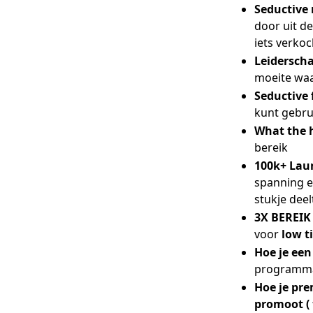
Seductive
door uit de
iets verko
Leiderscha
moeite waar
Seductive
kunt gebrui
What the 
bereik
100k+ Lau
spanning e
stukje deel
3X BEREIK 
voor
low t
Hoe je een
programma 
Hoe je pr
promoot (