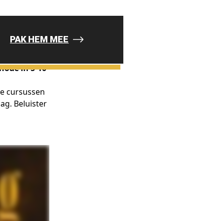
thode in 5-10
e cursussen 
g. Beluister 