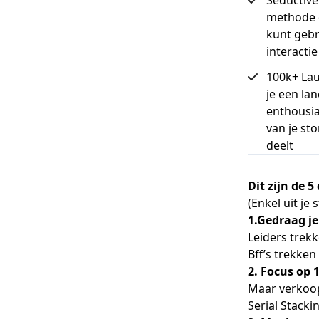
methode d
kunt gebr
interactie
100k+ La
je een la
enthousi
van je sto
deelt
Dit zijn de 
(Enkel uit je 
1.Gedraag je 
Leiders trekk
Bff’s trekken
2. Focus op 
Maar verkoop
Serial Stacki