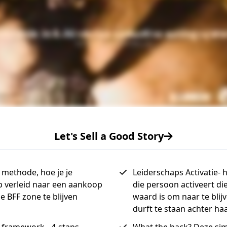
Let's Sell a Good Story
 methode, hoe je je
Leiderschaps Activatie- ho
 verleid naar een aankoop
die persoon activeert di
e BFF zone te blijven
waard is om naar te blijv
durft te staan achter ha
 framework - 4-staps
What the hack? Deze si