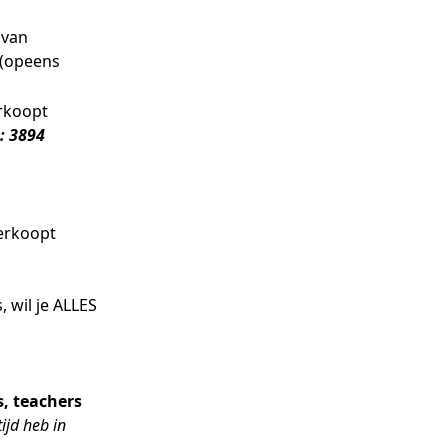
 van
 (opeens
rkoopt
: 3894
verkoopt
, wil je ALLES
, teachers
tijd heb in