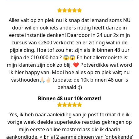
Alles valt op zn plek nu ik snap dat iemand soms NU
door wil en ook iets anders nodig heeft dan ze in
eerste instantie denken! Daardoor in 24 uur 2x mijn
cursus van €2800 verkocht en er zit nog wat in de
pijpleiding. Hoe tof zou het zijn als ik binnen 48 uur
bijna de €10.000 haal? 😱😱 En het allermooiste is:
mijn klanten zijn ook zo blij. ❤️ Potverdikke wat word
ik hier happy van. Mooi hoe alles op zn plek valt; nu
vasthouden🙏🏻✌🏻 (update: de 10k binnen 48 uur is
behaald :))
Binnen 48 uur 10k omzet!
Yes, ik heb naar aanleiding van je post format die ik
vorige week deelde superleuke reacties gekregen op
mijn eerste online masterclass die ik daarin
aankondigde. > En al 2 aanmeldingen van ‘onbekende’