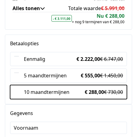
t.w.v.
€ 249,00
content en partners
Alles tonen
Totale waarde
€ 5.991,00
Nu € 288,00
Authority Content (carrousel en
- € 3.111,00
t.w.v.
€ 999,00
+ nog 9 termijnen van € 288,00
Reel templates)
De kunst van het online
Betaalopties
verleiden met krachtige content
t.w.v.
€ 499,00
en boodschap
Eenmalig
€ 2.222,00
€ 6.747,00
Mijn 3 beste sales e-mails zonder
t.w.v.
€ 499,00
te verkopen
5 maandtermijnen
€ 555,00
€ 1.450,00
Klantbelofte & Heldere
positionering met slogankoning
t.w.v.
€ 249,00
10 maandtermijnen
€ 288,00
€ 730,00
Eddy Boom
Serial Selling Stories (NEW)
t.w.v.
€ 999,00
Gegevens
Voornaam