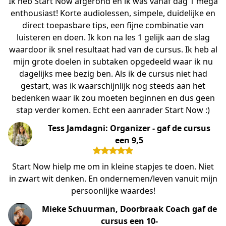
Ik heb Start Now afgerond en ik was vanaf dag 1 mega
enthousiast! Korte audiolessen, simpele, duidelijke en
direct toepasbare tips, een fijne combinatie van
luisteren en doen. Ik kon na les 1 gelijk aan de slag
waardoor ik snel resultaat had van de cursus. Ik heb al
mijn grote doelen in subtaken opgedeeld waar ik nu
dagelijks mee bezig ben. Als ik de cursus niet had
gestart, was ik waarschijnlijk nog steeds aan het
bedenken waar ik zou moeten beginnen en dus geen
stap verder komen. Echt een aanrader Start Now :)
Tess Jamdagni: Organizer - gaf de cursus
een 9,5
Start Now hielp me om in kleine stapjes te doen. Niet
in zwart wit denken. En ondernemen/leven vanuit mijn
persoonlijke waardes!
Mieke Schuurman, Doorbraak Coach gaf de
cursus een 10-