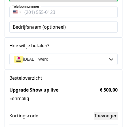
Telefoonnummer
Verenigde
Staten
Bedrijfsnaam (optioneel)
+1
Hoe wil je betalen?
iDEAL | Wero
Besteloverzicht
Upgrade Show up live
€ 500,00
Eenmalig
Kortingscode
Toevoegen